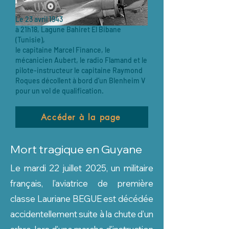
Le 23 avril 1943
à 21h18, Lagune Bahiret El Bibane
(Tunisie),
le capitaine Marcel Finance, le
mécanicien Aubert, le radio Flamand et le
pilote-instructeur le capitaine Raymond
Roques décollent à bord d’un Blenheim V
pour un vol de qualification.
Accéder à la page
Mort tragique en Guyane
Le mardi 22 juillet 2025, un militaire
français, l’aviatrice de première
classe Lauriane BEGUE est décédée
accidentellement suite à la chute d’un